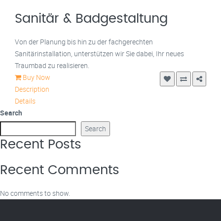
Sanitär & Badgestaltung
Von der Planung bis hin zu der fachgerechten
Sanitärinstallation, unterstützen wir Sie dabei, Ihr neues
Traumbad zu realisieren.
Buy Now
Description
Details
Search
Search
Recent Posts
Recent Comments
No comments to show.