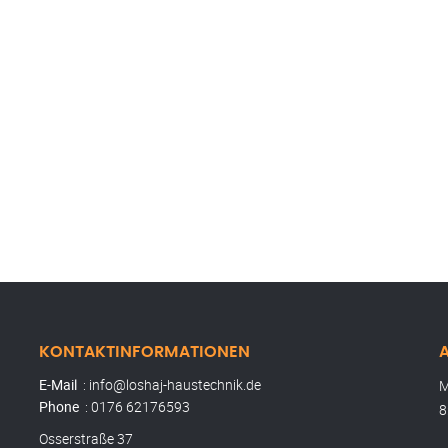
KONTAKTINFORMATIONEN
A
E-Mail
: info@loshaj-haustechnik.de
M
Phone
: 0176 62176593
8
Osserstraße 37