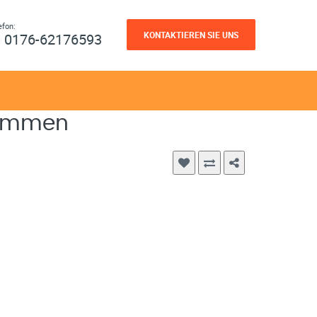
efon:
KONTAKTIEREN SIE UNS
0176-62176593
lkommen